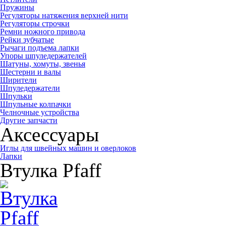
Пружины
Регуляторы натяжения верхней нити
Регуляторы строчки
Ремни ножного привода
Рейки зубчатые
Рычаги подъема лапки
Упоры шпуледержателей
Шатуны, хомуты, звенья
Шестерни и валы
Ширители
Шпуледержатели
Шпульки
Шпульные колпачки
Челночные устройства
Другие запчасти
Аксессуары
Иглы для швейных машин и оверлоков
Лапки
Втулка Pfaff