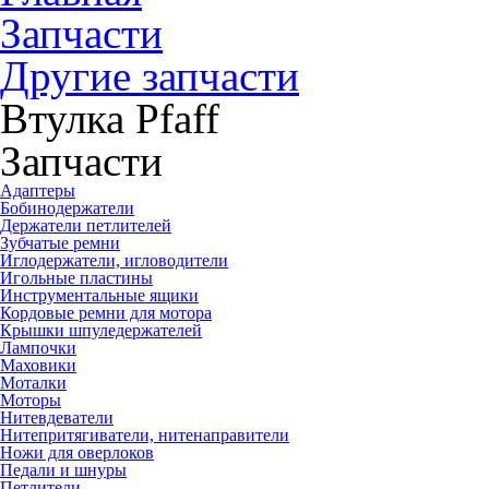
Запчасти
Другие запчасти
Втулка Pfaff
Запчасти
Адаптеры
Бобинодержатели
Держатели петлителей
Зубчатые ремни
Иглодержатели, игловодители
Игольные пластины
Инструментальные ящики
Кордовые ремни для мотора
Крышки шпуледержателей
Лампочки
Маховики
Моталки
Моторы
Нитевдеватели
Нитепритягиватели, нитенаправители
Ножи для оверлоков
Педали и шнуры
Петлители