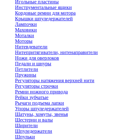
Игольные пластины
Инструментальные ящики
Кордовые ремни для мотора
Крышки шпуледержателей
Лампочки
Маховики
Моталки
Моторы
Нитевдеватели
Нитепритягиватели, нитенаправители
Ножи для оверлоков
Педали и шнуры
Петлители
Пружины
Регуляторы натяжения верхней нити
Регуляторы строчки
Ремни ножного привода
Рейки зубчатые
Рычаги подъема лапки
Упоры шпуледержателей
Шатуны, хомуты, звенья
Шестерни и валы
Ширители
Шпуледержатели
Шпульки