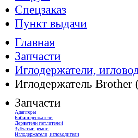
Спецзаказ
Пункт выдачи
Главная
Запчасти
Иглодержатели, иглово
Иглодержатель Brother 
Запчасти
Адаптеры
Бобинодержатели
Держатели петлителей
Зубчатые ремни
Иглодержатели, игловодители