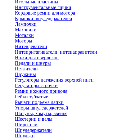
Игольные пластины
Инструментальные ящики
Кордовые ремни для мотора
Крышки шпуледержателей
Лампочки
Маховики
Моталки
Моторы
Нитевдеватели
Нитепритягиватели, нитенаправители
Ножи для оверлоков
Педали и шнуры
Петлители
Пружины
Регуляторы натяжения верхней нити
Регуляторы строчки
Ремни ножного привода
Рейки зубчатые
Рычаги подъема лапки
Упоры шпуледержателей
Шатуны, хомуты, звенья
Шестерни и валы
Ширители
Шпуледержатели
Шпульки