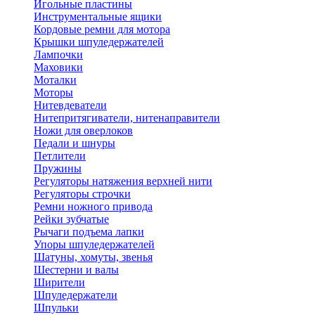
Игольные пластины
Инструментальные ящики
Кордовые ремни для мотора
Крышки шпуледержателей
Лампочки
Маховики
Моталки
Моторы
Нитевдеватели
Нитепритягиватели, нитенаправители
Ножи для оверлоков
Педали и шнуры
Петлители
Пружины
Регуляторы натяжения верхней нити
Регуляторы строчки
Ремни ножного привода
Рейки зубчатые
Рычаги подъема лапки
Упоры шпуледержателей
Шатуны, хомуты, звенья
Шестерни и валы
Ширители
Шпуледержатели
Шпульки