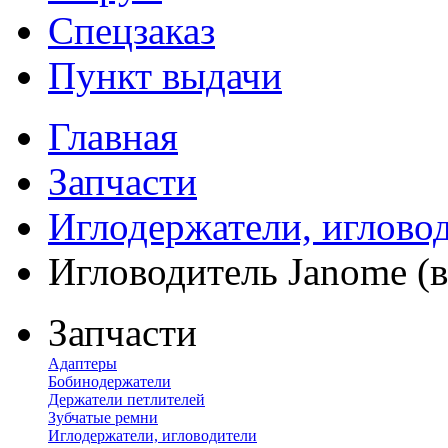
Спецзаказ
Пункт выдачи
Главная
Запчасти
Иглодержатели, иглово
Игловодитель Janome (в
Запчасти
Адаптеры
Бобинодержатели
Держатели петлителей
Зубчатые ремни
Иглодержатели, игловодители