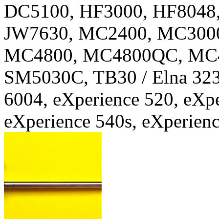
DC5100, HF3000, HF8048
JW7630, MC2400, MC300
MC4800, MC4800QC, MC49
SM5030C, TB30 / Elna 3230
6004, eXperience 520, eXpe
eXperience 540s, eXperien