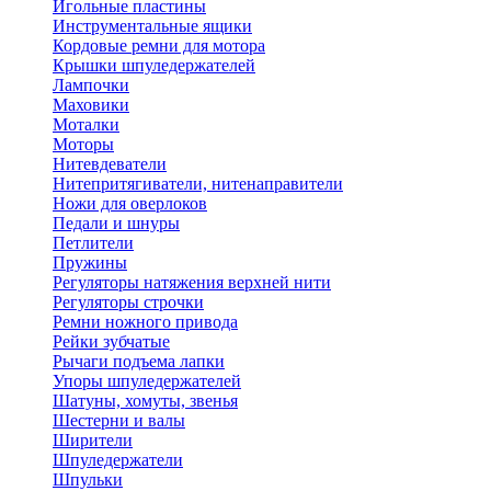
Игольные пластины
Инструментальные ящики
Кордовые ремни для мотора
Крышки шпуледержателей
Лампочки
Маховики
Моталки
Моторы
Нитевдеватели
Нитепритягиватели, нитенаправители
Ножи для оверлоков
Педали и шнуры
Петлители
Пружины
Регуляторы натяжения верхней нити
Регуляторы строчки
Ремни ножного привода
Рейки зубчатые
Рычаги подъема лапки
Упоры шпуледержателей
Шатуны, хомуты, звенья
Шестерни и валы
Ширители
Шпуледержатели
Шпульки