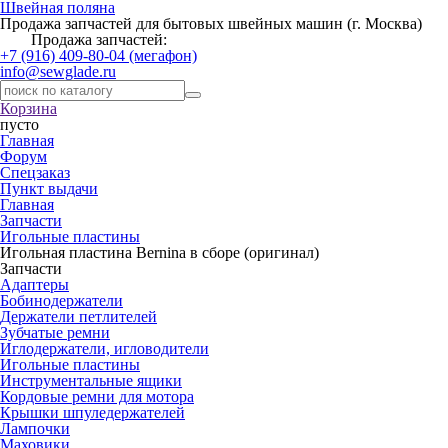
Швейная поляна
Продажа запчастей для бытовых швейных машин (г. Москва)
Продажа запчастей:
+7 (916) 409-80-04 (мегафон)
info@sewglade.ru
Корзина
пусто
Главная
Форум
Спецзаказ
Пункт выдачи
Главная
Запчасти
Игольные пластины
Игольная пластина Bernina в сборе (оригинал)
Запчасти
Адаптеры
Бобинодержатели
Держатели петлителей
Зубчатые ремни
Иглодержатели, игловодители
Игольные пластины
Инструментальные ящики
Кордовые ремни для мотора
Крышки шпуледержателей
Лампочки
Маховики