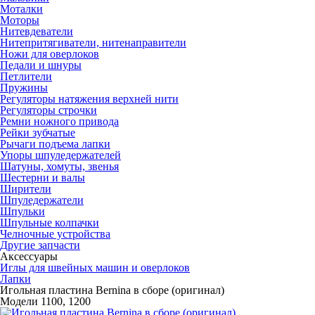
Моталки
Моторы
Нитевдеватели
Нитепритягиватели, нитенаправители
Ножи для оверлоков
Педали и шнуры
Петлители
Пружины
Регуляторы натяжения верхней нити
Регуляторы строчки
Ремни ножного привода
Рейки зубчатые
Рычаги подъема лапки
Упоры шпуледержателей
Шатуны, хомуты, звенья
Шестерни и валы
Ширители
Шпуледержатели
Шпульки
Шпульные колпачки
Челночные устройства
Другие запчасти
Аксессуары
Иглы для швейных машин и оверлоков
Лапки
Игольная пластина Bernina в сборе (оригинал)
Модели 1100, 1200