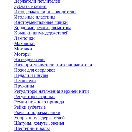
Держатели петлителей
Зубчатые ремни
Иглодержатели, игловодители
Игольные пластины
Инструментальные ящики
Кордовые ремни для мотора
Крышки шпуледержателей
Лампочки
Маховики
Моталки
Моторы
Нитевдеватели
Нитепритягиватели, нитенаправители
Ножи для оверлоков
Педали и шнуры
Петлители
Пружины
Регуляторы натяжения верхней нити
Регуляторы строчки
Ремни ножного привода
Рейки зубчатые
Рычаги подъема лапки
Упоры шпуледержателей
Шатуны, хомуты, звенья
Шестерни и валы