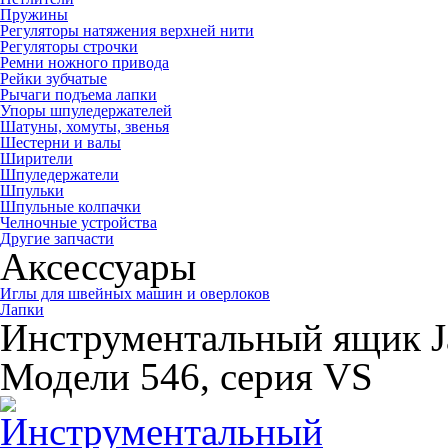
Пружины
Регуляторы натяжения верхней нити
Регуляторы строчки
Ремни ножного привода
Рейки зубчатые
Рычаги подъема лапки
Упоры шпуледержателей
Шатуны, хомуты, звенья
Шестерни и валы
Ширители
Шпуледержатели
Шпульки
Шпульные колпачки
Челночные устройства
Другие запчасти
Аксессуары
Иглы для швейных машин и оверлоков
Лапки
Инструментальный ящик 
Модели 546, серия VS