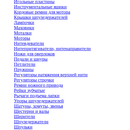
Игольные пластины
Инструментальные ящики
Кордовые ремни для мотора
Крышки шпуледержателей
Лампочки
Маховики
Моталки
Моторы
Нитевдеватели
Нитепритягиватели, нитенаправители
Ножи для оверлоков
Педали и шнуры
Петлители
Пружины
Регуляторы натяжения верхней нити
Регуляторы строчки
Ремни ножного привода
Рейки зубчатые
Рычаги подъема лапки
Упоры шпуледержателей
Шатуны, хомуты, звенья
Шестерни и валы
Ширители
Шпуледержатели
Шпульки