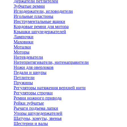
Держатели петлителей
Зубчатые ремни
Иглодержатели, игловодители
Игольные пластины
Инструментальные ящики
Кордовые ремни для мотора
Крышки шпуледержателей
Лампочки
Маховики
Моталки
Моторы
Нитевдеватели
Нитепритягиватели, нитенаправители
Ножи для оверлоков
Педали и шнуры
Петлители
Пружины
Регуляторы натяжения верхней нити
Регуляторы строчки
Ремни ножного привода
Рейки зубчатые
Рычаги подъема лапки
Упоры шпуледержателей
Шатуны, хомуты, звенья
Шестерни и валы