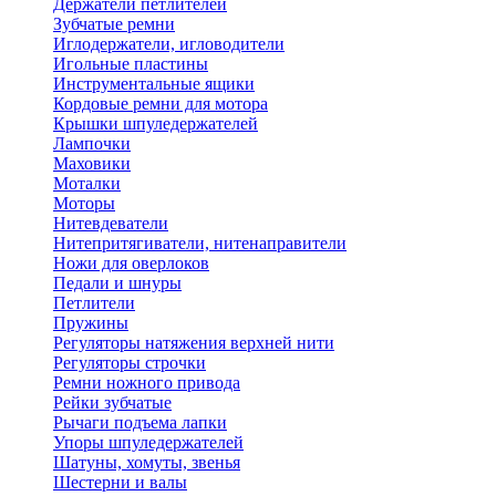
Держатели петлителей
Зубчатые ремни
Иглодержатели, игловодители
Игольные пластины
Инструментальные ящики
Кордовые ремни для мотора
Крышки шпуледержателей
Лампочки
Маховики
Моталки
Моторы
Нитевдеватели
Нитепритягиватели, нитенаправители
Ножи для оверлоков
Педали и шнуры
Петлители
Пружины
Регуляторы натяжения верхней нити
Регуляторы строчки
Ремни ножного привода
Рейки зубчатые
Рычаги подъема лапки
Упоры шпуледержателей
Шатуны, хомуты, звенья
Шестерни и валы