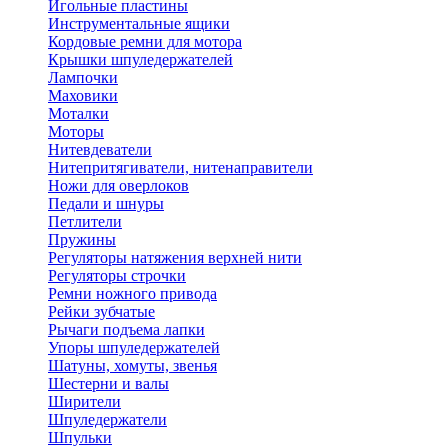
Игольные пластины
Инструментальные ящики
Кордовые ремни для мотора
Крышки шпуледержателей
Лампочки
Маховики
Моталки
Моторы
Нитевдеватели
Нитепритягиватели, нитенаправители
Ножи для оверлоков
Педали и шнуры
Петлители
Пружины
Регуляторы натяжения верхней нити
Регуляторы строчки
Ремни ножного привода
Рейки зубчатые
Рычаги подъема лапки
Упоры шпуледержателей
Шатуны, хомуты, звенья
Шестерни и валы
Ширители
Шпуледержатели
Шпульки