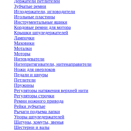
Держатели петлителей
Зубчатые ремни
Иглодержатели, игловодители
Игольные пластины
Инструментальные ящики
Кордовые ремни для мотора
Крышки шпуледержателей
Лампочки
Маховики
Моталки
Моторы
Нитевдеватели
Нитепритягиватели, нитенаправители
Ножи для оверлоков
Педали и шнуры
Петлители
Пружины
Регуляторы натяжения верхней нити
Регуляторы строчки
Ремни ножного привода
Рейки зубчатые
Рычаги подъема лапки
Упоры шпуледержателей
Шатуны, хомуты, звенья
Шестерни и валы