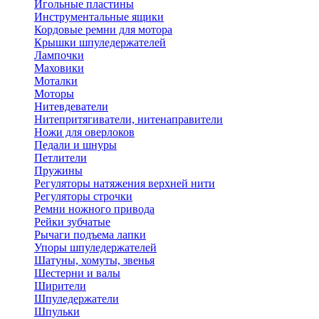
Игольные пластины
Инструментальные ящики
Кордовые ремни для мотора
Крышки шпуледержателей
Лампочки
Маховики
Моталки
Моторы
Нитевдеватели
Нитепритягиватели, нитенаправители
Ножи для оверлоков
Педали и шнуры
Петлители
Пружины
Регуляторы натяжения верхней нити
Регуляторы строчки
Ремни ножного привода
Рейки зубчатые
Рычаги подъема лапки
Упоры шпуледержателей
Шатуны, хомуты, звенья
Шестерни и валы
Ширители
Шпуледержатели
Шпульки