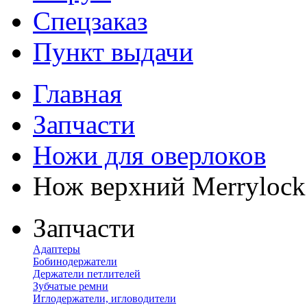
Спецзаказ
Пункт выдачи
Главная
Запчасти
Ножи для оверлоков
Нож верхний Merrylock
Запчасти
Адаптеры
Бобинодержатели
Держатели петлителей
Зубчатые ремни
Иглодержатели, игловодители