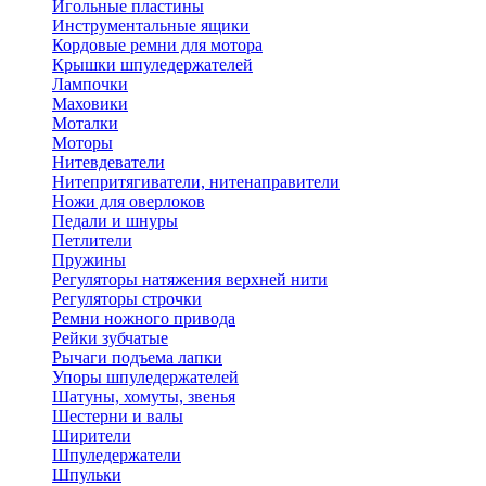
Игольные пластины
Инструментальные ящики
Кордовые ремни для мотора
Крышки шпуледержателей
Лампочки
Маховики
Моталки
Моторы
Нитевдеватели
Нитепритягиватели, нитенаправители
Ножи для оверлоков
Педали и шнуры
Петлители
Пружины
Регуляторы натяжения верхней нити
Регуляторы строчки
Ремни ножного привода
Рейки зубчатые
Рычаги подъема лапки
Упоры шпуледержателей
Шатуны, хомуты, звенья
Шестерни и валы
Ширители
Шпуледержатели
Шпульки