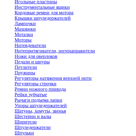
Игольные пластины
Инструментальные ящики
Кордовые ремни для мотора
Крышки шпуледержателей
Лампочки
Маховики
Моталки
Моторы
Нитевдеватели
Нитепритягиватели, нитенаправители
Ножи для оверлоков
Педали и шнуры
Петлители
Пружины
Регуляторы натяжения верхней нити
Регуляторы строчки
Ремни ножного привода
Рейки зубчатые
Рычаги подъема лапки
Упоры шпуледержателей
Шатуны, хомуты, звенья
Шестерни и валы
Ширители
Шпуледержатели
Шпульки