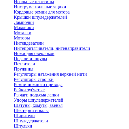
Игольные пластины
Инструментальные ящики
Кордовые ремни для мотора
Крышки шпуледержателей
Лампочки
Маховики
Моталки
Моторы
Нитевдеватели
Нитепритягиватели, нитенаправители
Ножи для оверлоков
Педали и шнуры
Петлители
Пружины
Регуляторы натяжения верхней нити
Регуляторы строчки
Ремни ножного привода
Рейки зубчатые
Рычаги подъема лапки
Упоры шпуледержателей
Шатуны, хомуты, звенья
Шестерни и валы
Ширители
Шпуледержатели
Шпульки