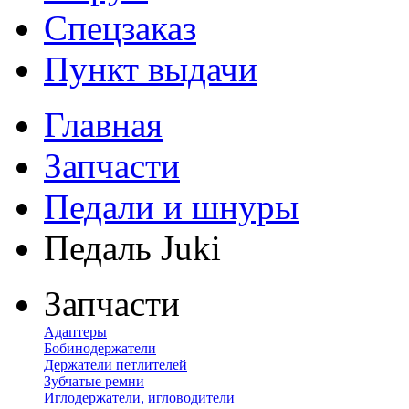
Спецзаказ
Пункт выдачи
Главная
Запчасти
Педали и шнуры
Педаль Juki
Запчасти
Адаптеры
Бобинодержатели
Держатели петлителей
Зубчатые ремни
Иглодержатели, игловодители