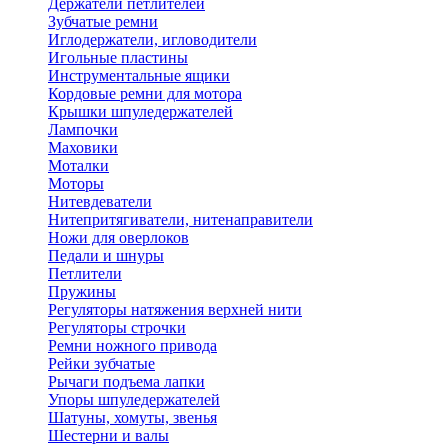
Держатели петлителей
Зубчатые ремни
Иглодержатели, игловодители
Игольные пластины
Инструментальные ящики
Кордовые ремни для мотора
Крышки шпуледержателей
Лампочки
Маховики
Моталки
Моторы
Нитевдеватели
Нитепритягиватели, нитенаправители
Ножи для оверлоков
Педали и шнуры
Петлители
Пружины
Регуляторы натяжения верхней нити
Регуляторы строчки
Ремни ножного привода
Рейки зубчатые
Рычаги подъема лапки
Упоры шпуледержателей
Шатуны, хомуты, звенья
Шестерни и валы