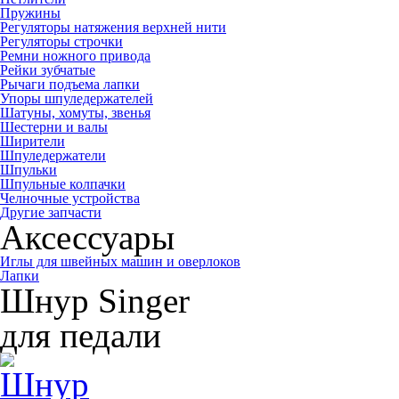
Пружины
Регуляторы натяжения верхней нити
Регуляторы строчки
Ремни ножного привода
Рейки зубчатые
Рычаги подъема лапки
Упоры шпуледержателей
Шатуны, хомуты, звенья
Шестерни и валы
Ширители
Шпуледержатели
Шпульки
Шпульные колпачки
Челночные устройства
Другие запчасти
Аксессуары
Иглы для швейных машин и оверлоков
Лапки
Шнур Singer
для педали