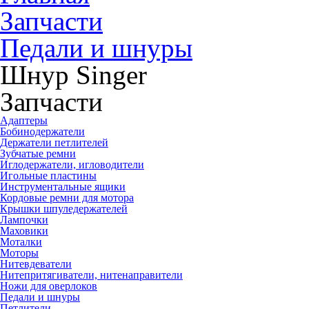
Запчасти
Педали и шнуры
Шнур Singer
Запчасти
Адаптеры
Бобинодержатели
Держатели петлителей
Зубчатые ремни
Иглодержатели, игловодители
Игольные пластины
Инструментальные ящики
Кордовые ремни для мотора
Крышки шпуледержателей
Лампочки
Маховики
Моталки
Моторы
Нитевдеватели
Нитепритягиватели, нитенаправители
Ножи для оверлоков
Педали и шнуры
Петлители