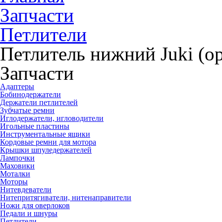
Запчасти
Петлители
Петлитель нижний Juki (о
Запчасти
Адаптеры
Бобинодержатели
Держатели петлителей
Зубчатые ремни
Иглодержатели, игловодители
Игольные пластины
Инструментальные ящики
Кордовые ремни для мотора
Крышки шпуледержателей
Лампочки
Маховики
Моталки
Моторы
Нитевдеватели
Нитепритягиватели, нитенаправители
Ножи для оверлоков
Педали и шнуры
Петлители