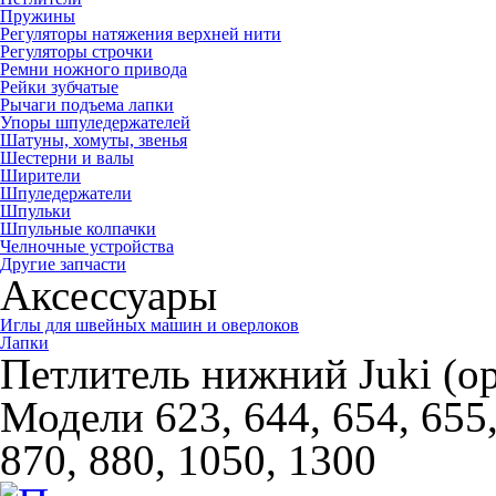
Пружины
Регуляторы натяжения верхней нити
Регуляторы строчки
Ремни ножного привода
Рейки зубчатые
Рычаги подъема лапки
Упоры шпуледержателей
Шатуны, хомуты, звенья
Шестерни и валы
Ширители
Шпуледержатели
Шпульки
Шпульные колпачки
Челночные устройства
Другие запчасти
Аксессуары
Иглы для швейных машин и оверлоков
Лапки
Петлитель нижний Juki (о
Модели 623, 644, 654, 655,
870, 880, 1050, 1300