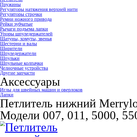
Пружины
Регуляторы натяжения верхней нити
Регуляторы строчки
Ремни ножного привода
Рейки зубчатые
Рычаги подъема лапки
Упоры шпуледержателей
Шатуны, хомуты, звенья
Шестерни и валы
Ширители
Шпуледержатели
Шпульки
Шпульные колпачки
Челночные устройства
Другие запчасти
Аксессуары
Иглы для швейных машин и оверлоков
Лапки
Петлитель нижний Merrylo
Модели 007, 011, 5000, 5