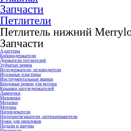
Запчасти
Петлители
Петлитель нижний Merrylo
Запчасти
Адаптеры
Бобинодержатели
Держатели петлителей
Зубчатые ремни
Иглодержатели, игловодители
Игольные пластины
Инструментальные ящики
Кордовые ремни для мотора
Крышки шпуледержателей
Лампочки
Маховики
Моталки
Моторы
Нитевдеватели
Нитепритягиватели, нитенаправители
Ножи для оверлоков
Педали и шнуры
Петлители