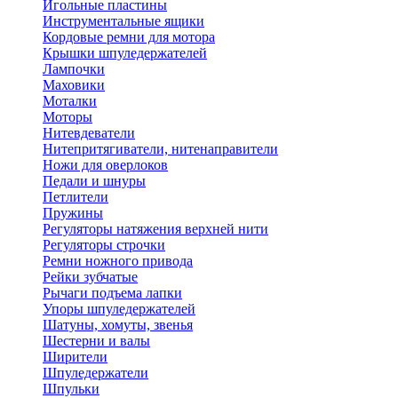
Игольные пластины
Инструментальные ящики
Кордовые ремни для мотора
Крышки шпуледержателей
Лампочки
Маховики
Моталки
Моторы
Нитевдеватели
Нитепритягиватели, нитенаправители
Ножи для оверлоков
Педали и шнуры
Петлители
Пружины
Регуляторы натяжения верхней нити
Регуляторы строчки
Ремни ножного привода
Рейки зубчатые
Рычаги подъема лапки
Упоры шпуледержателей
Шатуны, хомуты, звенья
Шестерни и валы
Ширители
Шпуледержатели
Шпульки