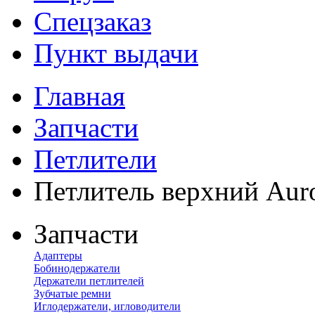
Спецзаказ
Пункт выдачи
Главная
Запчасти
Петлители
Петлитель верхний Auro
Запчасти
Адаптеры
Бобинодержатели
Держатели петлителей
Зубчатые ремни
Иглодержатели, игловодители