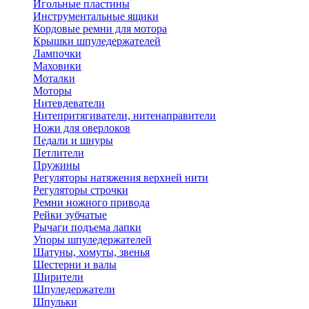
Игольные пластины
Инструментальные ящики
Кордовые ремни для мотора
Крышки шпуледержателей
Лампочки
Маховики
Моталки
Моторы
Нитевдеватели
Нитепритягиватели, нитенаправители
Ножи для оверлоков
Педали и шнуры
Петлители
Пружины
Регуляторы натяжения верхней нити
Регуляторы строчки
Ремни ножного привода
Рейки зубчатые
Рычаги подъема лапки
Упоры шпуледержателей
Шатуны, хомуты, звенья
Шестерни и валы
Ширители
Шпуледержатели
Шпульки