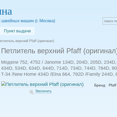
яна
 швейных машин (г. Москва)
Пункт выдачи
етлитель верхний Pfaff (оригинал)
Петлитель верхний Pfaff (оригинал
Модели 752, 4752 / Janome 134D, 204D, 205D, 234D,
434D, 534D, 634D, 644D, 714D, 734D, 744D, 784D, 9
T-34 /New Home 434D /Elna 664, 792D /Family 244D, 
Бренд:
Pfaff
Увеличить