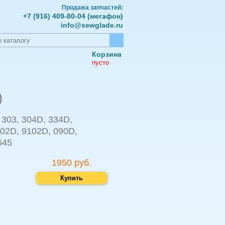
Продажа запчастей:
+7 (916) 409-80-04 (мегафон)
info@sewglade.ru
Корзина
пусто
)
 303, 304D, 334D,
002D, 9102D, 090D,
645
1950 руб.
Купить