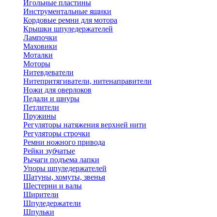
Игольные пластины
Инструментальные ящики
Кордовые ремни для мотора
Крышки шпуледержателей
Лампочки
Маховики
Моталки
Моторы
Нитевдеватели
Нитепритягиватели, нитенаправители
Ножи для оверлоков
Педали и шнуры
Петлители
Пружины
Регуляторы натяжения верхней нити
Регуляторы строчки
Ремни ножного привода
Рейки зубчатые
Рычаги подъема лапки
Упоры шпуледержателей
Шатуны, хомуты, звенья
Шестерни и валы
Ширители
Шпуледержатели
Шпульки