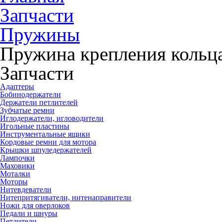
Запчасти
Пружины
Пружина крепления кольца
Запчасти
Адаптеры
Бобинодержатели
Держатели петлителей
Зубчатые ремни
Иглодержатели, игловодители
Игольные пластины
Инструментальные ящики
Кордовые ремни для мотора
Крышки шпуледержателей
Лампочки
Маховики
Моталки
Моторы
Нитевдеватели
Нитепритягиватели, нитенаправители
Ножи для оверлоков
Педали и шнуры
Петлители