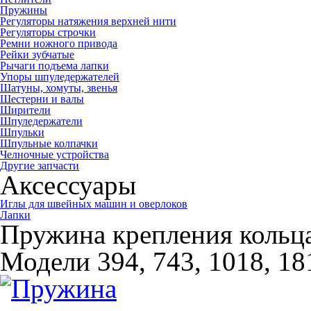
Пружины
Регуляторы натяжения верхней нити
Регуляторы строчки
Ремни ножного привода
Рейки зубчатые
Рычаги подъема лапки
Упоры шпуледержателей
Шатуны, хомуты, звенья
Шестерни и валы
Ширители
Шпуледержатели
Шпульки
Шпульные колпачки
Челночные устройства
Другие запчасти
Аксессуары
Иглы для швейных машин и оверлоков
Лапки
Пружина крепления кольца
Модели 394, 743, 1018, 18