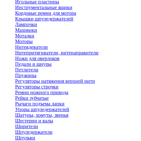
Игольные пластины
Инструментальные ящики
Кордовые ремни для мотора
Крышки шпуледержателей
Лампочки
Маховики
Моталки
Моторы
Нитевдеватели
Нитепритягиватели, нитенаправители
Ножи для оверлоков
Педали и шнуры
Петлители
Пружины
Регуляторы натяжения верхней нити
Регуляторы строчки
Ремни ножного привода
Рейки зубчатые
Рычаги подъема лапки
Упоры шпуледержателей
Шатуны, хомуты, звенья
Шестерни и валы
Ширители
Шпуледержатели
Шпульки