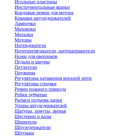
Игольные пластины
Инструментальные ящики
Кордовые ремни для мотора
Крышки шпуледержателей
Лампочки
Маховики
Моталки
Моторы
Нитевдеватели
Нитепритягиватели, нитенаправители
Ножи для оверлоков
Педали и шнуры
Петлители
Пружины
Регуляторы натяжения верхней нити
Регуляторы строчки
Ремни ножного привода
Рейки зубчатые
Рычаги подъема лапки
Упоры шпуледержателей
Шатуны, хомуты, звенья
Шестерни и валы
Ширители
Шпуледержатели
Шпульки