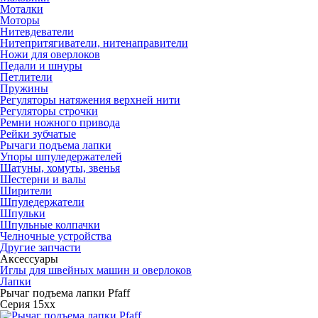
Моталки
Моторы
Нитевдеватели
Нитепритягиватели, нитенаправители
Ножи для оверлоков
Педали и шнуры
Петлители
Пружины
Регуляторы натяжения верхней нити
Регуляторы строчки
Ремни ножного привода
Рейки зубчатые
Рычаги подъема лапки
Упоры шпуледержателей
Шатуны, хомуты, звенья
Шестерни и валы
Ширители
Шпуледержатели
Шпульки
Шпульные колпачки
Челночные устройства
Другие запчасти
Аксессуары
Иглы для швейных машин и оверлоков
Лапки
Рычаг подъема лапки Pfaff
Серия 15хх