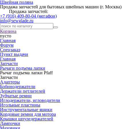
Швейная поляна
Продажа запчастей для бытовых швейных машин (г. Москва)
Продажа запчастей:
+7 (916) 409-80-04 (мегафон)
info@sewglade.ru
Корзина
пусто
Главная
Форум
Спецзаказ
Пункт выдачи
Главная
Запчасти
Рычаги подъема лапки
Рычаг подъема лапки Pfaff
Запчасти
Адаптеры
Бобинодержатели
Держатели петлителей
Зубчатые ремни
Иглодержатели, игловодители
Игольные пластины
Инструментальные ящики
Кордовые ремни для мотора
Крышки шпуледержателей
Лампочки
Маховики