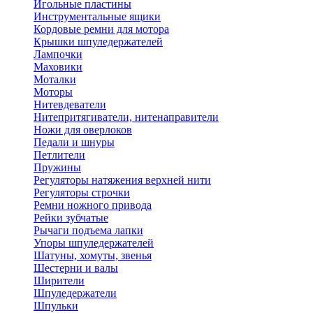
Игольные пластины
Инструментальные ящики
Кордовые ремни для мотора
Крышки шпуледержателей
Лампочки
Маховики
Моталки
Моторы
Нитевдеватели
Нитепритягиватели, нитенаправители
Ножи для оверлоков
Педали и шнуры
Петлители
Пружины
Регуляторы натяжения верхней нити
Регуляторы строчки
Ремни ножного привода
Рейки зубчатые
Рычаги подъема лапки
Упоры шпуледержателей
Шатуны, хомуты, звенья
Шестерни и валы
Ширители
Шпуледержатели
Шпульки