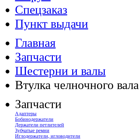
Спецзаказ
Пункт выдачи
Главная
Запчасти
Шестерни и валы
Втулка челночного вала
Запчасти
Адаптеры
Бобинодержатели
Держатели петлителей
Зубчатые ремни
Иглодержатели, игловодители