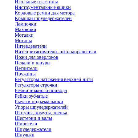
Игольные пластины
Инструментальные ящики
Кордовые ремни для мотора
Крышки шпуледержателей
Лампочки
Маховики
Моталки
Моторы
Нитевдеватели
Нитепритягиватели, нитенаправители
Ножи для оверлоков
Педали и шнуры
Петлители
Пружины
Регуляторы натяжения верхней нити
Регуляторы строчки
Ремни ножного привода
Рейки зубчатые
Рычаги подъема лапки
Упоры шпуледержателей
Шатуны, хомуты, звенья
Шестерни и валы
Ширители
Шпуледержатели
Шпульки