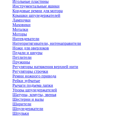
Игольные пластины
Инструментальные ящики
Кордовые ремни для мотора
Крышки шпуледержателей
Лампочки
Маховики
Моталки
Моторы
Нитевдеватели
Нитепритягиватели, нитенаправители
Ножи для оверлоков
Педали и шнуры
Петлители
Пружины
Регуляторы натяжения верхней нити
Регуляторы строчки
Ремни ножного привода
Рейки зубчатые
Рычаги подъема лапки
Упоры шпуледержателей
Шатуны, хомуты, звенья
Шестерни и валы
Ширители
Шпуледержатели
Шпульки