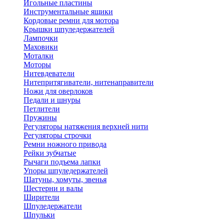
Игольные пластины
Инструментальные ящики
Кордовые ремни для мотора
Крышки шпуледержателей
Лампочки
Маховики
Моталки
Моторы
Нитевдеватели
Нитепритягиватели, нитенаправители
Ножи для оверлоков
Педали и шнуры
Петлители
Пружины
Регуляторы натяжения верхней нити
Регуляторы строчки
Ремни ножного привода
Рейки зубчатые
Рычаги подъема лапки
Упоры шпуледержателей
Шатуны, хомуты, звенья
Шестерни и валы
Ширители
Шпуледержатели
Шпульки