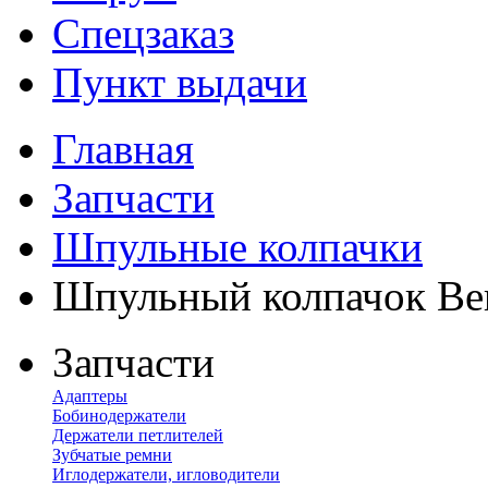
Спецзаказ
Пункт выдачи
Главная
Запчасти
Шпульные колпачки
Шпульный колпачок Be
Запчасти
Адаптеры
Бобинодержатели
Держатели петлителей
Зубчатые ремни
Иглодержатели, игловодители