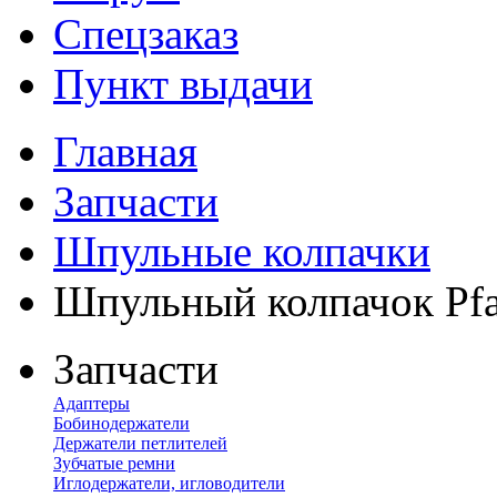
Спецзаказ
Пункт выдачи
Главная
Запчасти
Шпульные колпачки
Шпульный колпачок Pfa
Запчасти
Адаптеры
Бобинодержатели
Держатели петлителей
Зубчатые ремни
Иглодержатели, игловодители