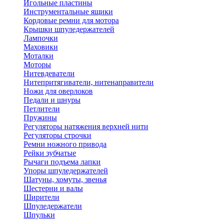
Игольные пластины
Инструментальные ящики
Кордовые ремни для мотора
Крышки шпуледержателей
Лампочки
Маховики
Моталки
Моторы
Нитевдеватели
Нитепритягиватели, нитенаправители
Ножи для оверлоков
Педали и шнуры
Петлители
Пружины
Регуляторы натяжения верхней нити
Регуляторы строчки
Ремни ножного привода
Рейки зубчатые
Рычаги подъема лапки
Упоры шпуледержателей
Шатуны, хомуты, звенья
Шестерни и валы
Ширители
Шпуледержатели
Шпульки