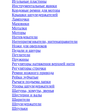
Игольные пластины
Инструментальные ящики
Кордовые ремни для мотора
Крышки шпуледержателей
Лампочки
Маховики
Моталки
Моторы
Нитевдеватели
Нитепритягиватели, нитенаправители
Ножи для оверлоков
Педали и шнуры
Петлители
Пружины
Регуляторы натяжения верхней нити
Регуляторы строчки
Ремни ножного привода
Рейки зубчатые
Рычаги подъема лапки
Упоры шпуледержателей
Шатуны, хомуты, звенья
Шестерни и валы
Ширители
Шпуледержатели
Шпульки