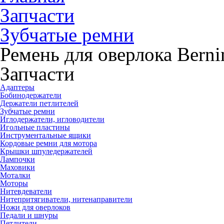
Запчасти
Зубчатые ремни
Ремень для оверлока Berni
Запчасти
Адаптеры
Бобинодержатели
Держатели петлителей
Зубчатые ремни
Иглодержатели, игловодители
Игольные пластины
Инструментальные ящики
Кордовые ремни для мотора
Крышки шпуледержателей
Лампочки
Маховики
Моталки
Моторы
Нитевдеватели
Нитепритягиватели, нитенаправители
Ножи для оверлоков
Педали и шнуры
Петлители