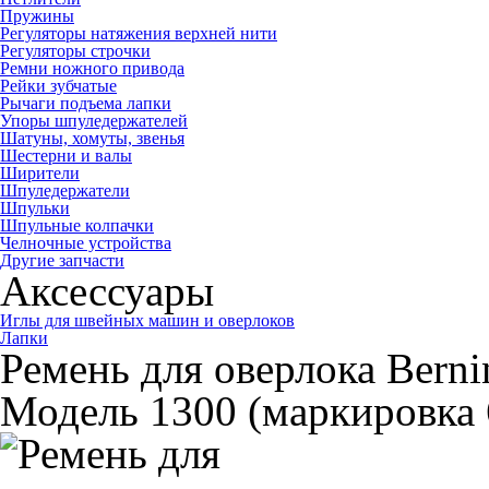
Пружины
Регуляторы натяжения верхней нити
Регуляторы строчки
Ремни ножного привода
Рейки зубчатые
Рычаги подъема лапки
Упоры шпуледержателей
Шатуны, хомуты, звенья
Шестерни и валы
Ширители
Шпуледержатели
Шпульки
Шпульные колпачки
Челночные устройства
Другие запчасти
Аксессуары
Иглы для швейных машин и оверлоков
Лапки
Ремень для оверлока Berni
Модель 1300 (маркировка