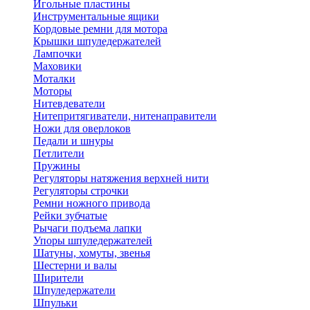
Игольные пластины
Инструментальные ящики
Кордовые ремни для мотора
Крышки шпуледержателей
Лампочки
Маховики
Моталки
Моторы
Нитевдеватели
Нитепритягиватели, нитенаправители
Ножи для оверлоков
Педали и шнуры
Петлители
Пружины
Регуляторы натяжения верхней нити
Регуляторы строчки
Ремни ножного привода
Рейки зубчатые
Рычаги подъема лапки
Упоры шпуледержателей
Шатуны, хомуты, звенья
Шестерни и валы
Ширители
Шпуледержатели
Шпульки