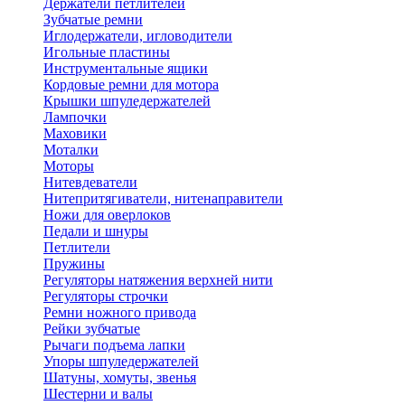
Держатели петлителей
Зубчатые ремни
Иглодержатели, игловодители
Игольные пластины
Инструментальные ящики
Кордовые ремни для мотора
Крышки шпуледержателей
Лампочки
Маховики
Моталки
Моторы
Нитевдеватели
Нитепритягиватели, нитенаправители
Ножи для оверлоков
Педали и шнуры
Петлители
Пружины
Регуляторы натяжения верхней нити
Регуляторы строчки
Ремни ножного привода
Рейки зубчатые
Рычаги подъема лапки
Упоры шпуледержателей
Шатуны, хомуты, звенья
Шестерни и валы