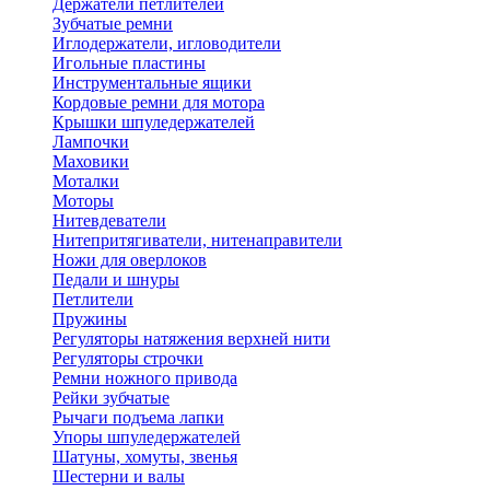
Держатели петлителей
Зубчатые ремни
Иглодержатели, игловодители
Игольные пластины
Инструментальные ящики
Кордовые ремни для мотора
Крышки шпуледержателей
Лампочки
Маховики
Моталки
Моторы
Нитевдеватели
Нитепритягиватели, нитенаправители
Ножи для оверлоков
Педали и шнуры
Петлители
Пружины
Регуляторы натяжения верхней нити
Регуляторы строчки
Ремни ножного привода
Рейки зубчатые
Рычаги подъема лапки
Упоры шпуледержателей
Шатуны, хомуты, звенья
Шестерни и валы