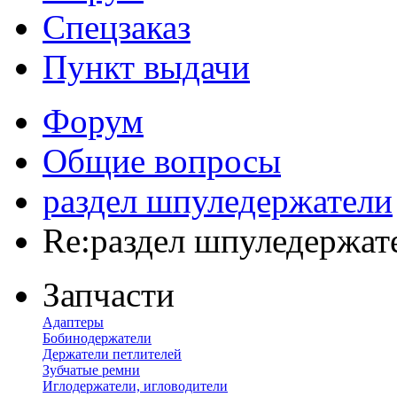
Спецзаказ
Пункт выдачи
Форум
Общие вопросы
раздел шпуледержатели
Re:раздел шпуледержат
Запчасти
Адаптеры
Бобинодержатели
Держатели петлителей
Зубчатые ремни
Иглодержатели, игловодители