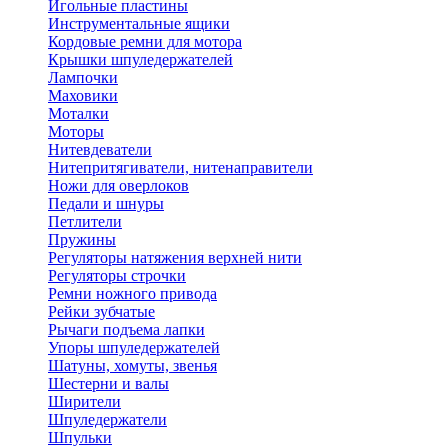
Игольные пластины
Инструментальные ящики
Кордовые ремни для мотора
Крышки шпуледержателей
Лампочки
Маховики
Моталки
Моторы
Нитевдеватели
Нитепритягиватели, нитенаправители
Ножи для оверлоков
Педали и шнуры
Петлители
Пружины
Регуляторы натяжения верхней нити
Регуляторы строчки
Ремни ножного привода
Рейки зубчатые
Рычаги подъема лапки
Упоры шпуледержателей
Шатуны, хомуты, звенья
Шестерни и валы
Ширители
Шпуледержатели
Шпульки