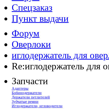
Спецзаказ
Пункт выдачи
Форум
Оверлоки
иглодержатель для овер
Re:иглодержатель для о
Запчасти
Адаптеры
Бобинодержатели
Держатели петлителей
Зубчатые ремни
Иглодержатели, игловодители