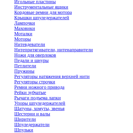
Игольные пластины
Инструментальные ящики
Кордовые ремни для мотора
Крышки шпуледержателей
Лампочки
Маховики
Моталки
Моторы
Нитевдеватели
Нитепритягиватели, нитенаправители
Ножи для оверлоков
Педали и шнуры
Петлители
Пружины
Регуляторы натяжения верхней нити
Регуляторы строчки
Ремни ножного привода
Рейки зубчатые
Рычаги подъема лапки
Упоры шпуледержателей
Шатуны, хомуты, звенья
Шестерни и валы
Ширители
Шпуледержатели
Шпульки