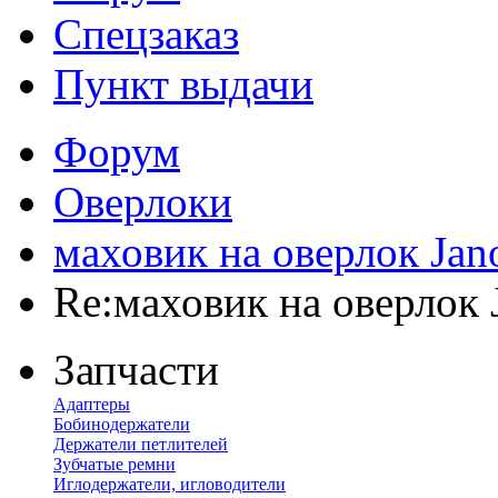
Спецзаказ
Пункт выдачи
Форум
Оверлоки
маховик на оверлок Jan
Re:маховик на оверлок 
Запчасти
Адаптеры
Бобинодержатели
Держатели петлителей
Зубчатые ремни
Иглодержатели, игловодители