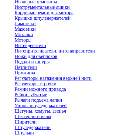
Игольные пластины
Инструментальные ящики
Кордовые ремни для мотора
Крышки шпуледержателей
Лампочки
Маховики
Моталки
Моторы
Нитевдеватели
Нитепритягиватели, нитенаправители
Ножи для оверлоков
Педали и шнуры
Петлители
Пружины
Регуляторы натяжения верхней нити
Регуляторы строчки
Ремни ножного привода
Рейки зубчатые
Рычаги подъема лапки
Упоры шпуледержателей
Шатуны, хомуты, звенья
Шестерни и валы
Ширители
Шпуледержатели
Шпульки